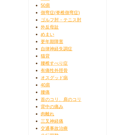
50肩
側弯症(脊椎側弯症)
ゴルフ肘・テニス肘
外反母趾
めまい
更年期障害
自律神経失調症
猫背
腰椎すべり症
有痛性外脛骨
オスグッド病
40肩
腰痛
首のコリ、肩のコリ
背中の痛み
肉離れ
三叉神経痛
交通事故治療