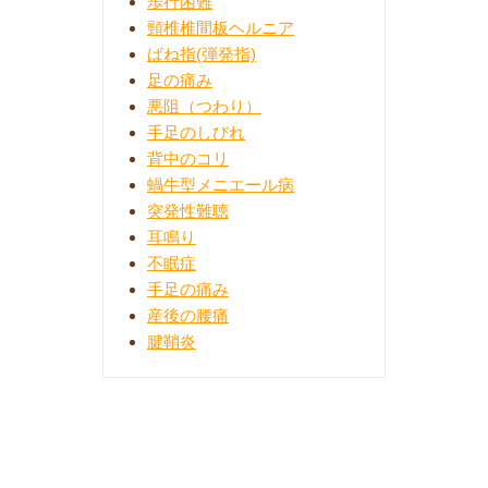
歩行困難
頸椎椎間板ヘルニア
ばね指(弾発指)
足の痛み
悪阻（つわり）
手足のしびれ
背中のコリ
蝸牛型メニエール病
突発性難聴
耳鳴り
不眠症
手足の痛み
産後の腰痛
腱鞘炎