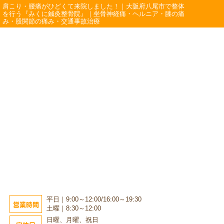
肩こり・腰痛がひどくて来院しました！｜大阪府八尾市で整体
を行う『みくに鍼灸整骨院』｜坐骨神経痛・ヘルニア・膝の痛
み・股関節の痛み・交通事故治療
平日｜9:00～12:00/16:00～19:30
営業時間
土曜｜8:30～12:00
日曜、月曜、祝日