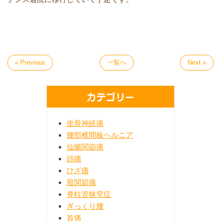
« Previous
一覧へ
Next »
カテゴリー
坐骨神経痛
腰部椎間板ヘルニア
仙腸関節痛
頭痛
ひざ痛
股関節痛
脊柱管狭窄症
ぎっくり腰
首痛