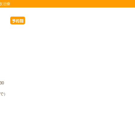
故治療
予約制
30
まで）