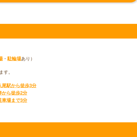
場
・
駐輪場
あり）
ます。
八尾駅から徒歩3分
停から徒歩2分
駐車場まで3分