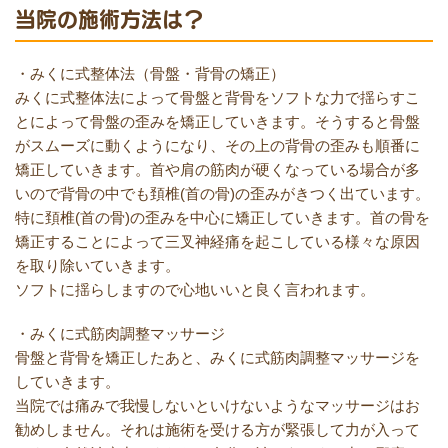
当院の施術方法は？
・みくに式整体法（骨盤・背骨の矯正）
みくに式整体法によって骨盤と背骨をソフトな力で揺らすこ
とによって骨盤の歪みを矯正していきます。そうすると骨盤
がスムーズに動くようになり、その上の背骨の歪みも順番に
矯正していきます。首や肩の筋肉が硬くなっている場合が多
いので背骨の中でも頚椎(首の骨)の歪みがきつく出ています。
特に頚椎(首の骨)の歪みを中心に矯正していきます。首の骨を
矯正することによって三叉神経痛を起こしている様々な原因
を取り除いていきます。
ソフトに揺らしますので心地いいと良く言われます。
・みくに式筋肉調整マッサージ
骨盤と背骨を矯正したあと、みくに式筋肉調整マッサージを
していきます。
当院では痛みで我慢しないといけないようなマッサージはお
勧めしません。それは施術を受ける方が緊張して力が入って