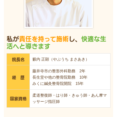
私が
責任を持って施術
し、
快適な生
活へと導きます
院長名
籔内 正顕（やぶうち まさあき）
藤井寺市の整形外科勤務 2年
経 歴
長生堂や他の整骨院勤務 10年
みくに鍼灸整骨院開院 15年
柔道整復師・はり師・きゅう師・あん摩マ
国家資格
ッサージ指圧師