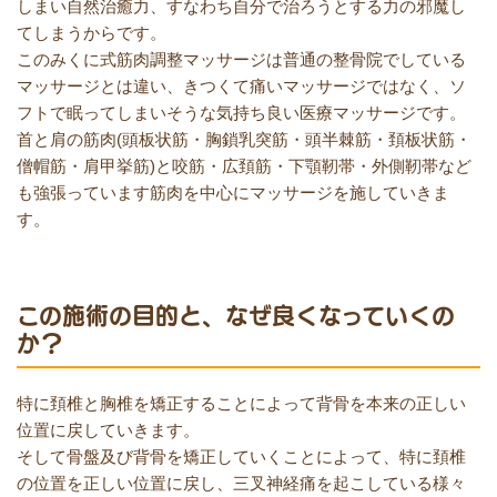
しまい自然治癒力、すなわち自分で治ろうとする力の邪魔し
てしまうからです。
このみくに式筋肉調整マッサージは普通の整骨院でしている
マッサージとは違い、きつくて痛いマッサージではなく、ソ
フトで眠ってしまいそうな気持ち良い医療マッサージです。
首と肩の筋肉(頭板状筋・胸鎖乳突筋・頭半棘筋・頚板状筋・
僧帽筋・肩甲挙筋)と咬筋・広頚筋・下顎靭帯・外側靭帯など
も強張っています筋肉を中心にマッサージを施していきま
す。
この施術の目的と、なぜ良くなっていくの
か？
特に頚椎と胸椎を矯正することによって背骨を本来の正しい
位置に戻していきます。
そして骨盤及び背骨を矯正していくことによって、特に頚椎
の位置を正しい位置に戻し、三叉神経痛を起こしている様々