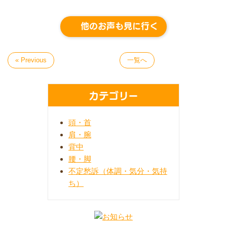
他のお声も見に行く
« Previous
一覧へ
カテゴリー
頭・首
肩・腕
背中
腰・脚
不定愁訴（体調・気分・気持
ち）