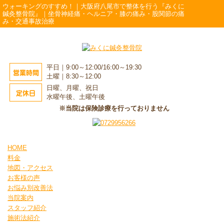
ウォーキングのすすめ！｜大阪府八尾市で整体を行う『みくに
鍼灸整骨院』｜坐骨神経痛・ヘルニア・膝の痛み・股関節の痛
み・交通事故治療
平日｜9:00～12:00/16:00～19:30
営業時間
土曜｜8:30～12:00
日曜、月曜、祝日
定休日
水曜午後、土曜午後
※当院は保険診療を行っておりません
HOME
料金
地図・アクセス
お客様の声
お悩み別改善法
当院案内
スタッフ紹介
施術法紹介