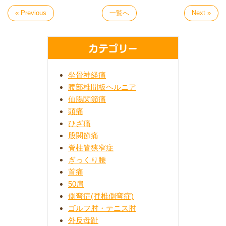
« Previous
一覧へ
Next »
カテゴリー
坐骨神経痛
腰部椎間板ヘルニア
仙腸関節痛
頭痛
ひざ痛
股関節痛
脊柱管狭窄症
ぎっくり腰
首痛
50肩
側弯症(脊椎側弯症)
ゴルフ肘・テニス肘
外反母趾