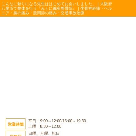
こんなに頼りになる先生ははじめてお会いしました。｜大阪府
八尾市で整体を行う『みくに鍼灸整骨院』｜坐骨神経痛・ヘル
ニア・膝の痛み・股関節の痛み・交通事故治療
平日｜9:00～12:00/16:00～19:30
営業時間
土曜｜8:30～12:00
日曜、月曜、祝日