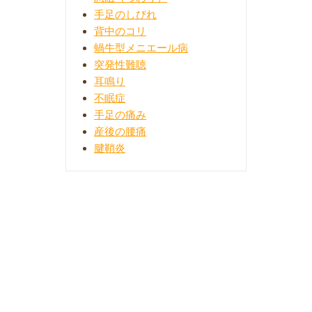
手足のしびれ
背中のコリ
蝸牛型メニエール病
突発性難聴
耳鳴り
不眠症
手足の痛み
産後の腰痛
腱鞘炎