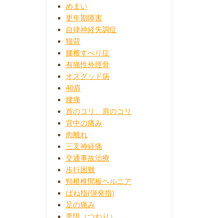
めまい
更年期障害
自律神経失調症
猫背
腰椎すべり症
有痛性外脛骨
オスグッド病
40肩
腰痛
首のコリ、肩のコリ
背中の痛み
肉離れ
三叉神経痛
交通事故治療
歩行困難
頸椎椎間板ヘルニア
ばね指(弾発指)
足の痛み
悪阻（つわり）