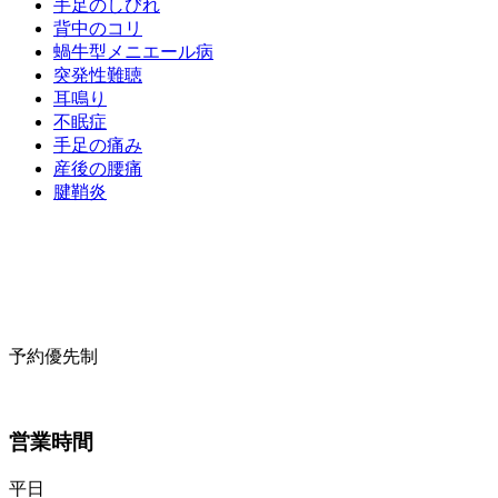
手足のしびれ
背中のコリ
蝸牛型メニエール病
突発性難聴
耳鳴り
不眠症
手足の痛み
産後の腰痛
腱鞘炎
予約優先制
営業時間
平日