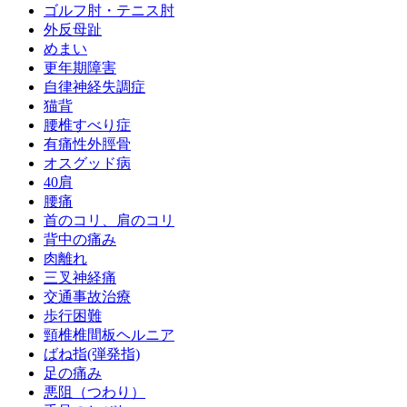
ゴルフ肘・テニス肘
外反母趾
めまい
更年期障害
自律神経失調症
猫背
腰椎すべり症
有痛性外脛骨
オスグッド病
40肩
腰痛
首のコリ、肩のコリ
背中の痛み
肉離れ
三叉神経痛
交通事故治療
歩行困難
頸椎椎間板ヘルニア
ばね指(弾発指)
足の痛み
悪阻（つわり）