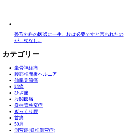
整形外科の医師に一生、杖は必要ですと言われたの
が、杖なし...
カテゴリー
坐骨神経痛
腰部椎間板ヘルニア
仙腸関節痛
頭痛
ひざ痛
股関節痛
脊柱管狭窄症
ぎっくり腰
首痛
50肩
側弯症(脊椎側弯症)