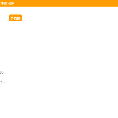
通事故治療
予約制
30
まで）