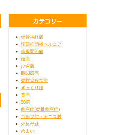
カテゴリー
坐骨神経痛
腰部椎間板ヘルニア
仙腸関節痛
頭痛
ひざ痛
股関節痛
脊柱管狭窄症
ぎっくり腰
首痛
50肩
側弯症(脊椎側弯症)
ゴルフ肘・テニス肘
外反母趾
めまい