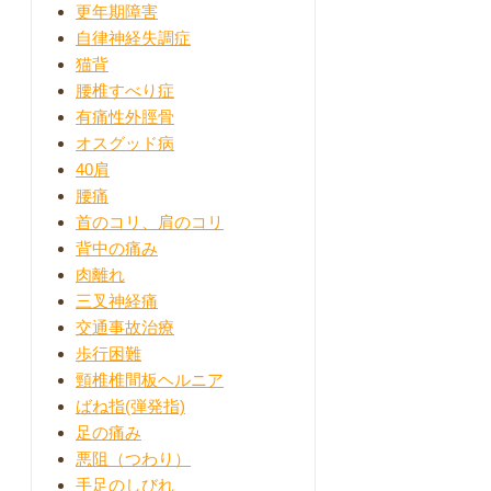
更年期障害
自律神経失調症
猫背
腰椎すべり症
有痛性外脛骨
オスグッド病
40肩
腰痛
首のコリ、肩のコリ
背中の痛み
肉離れ
三叉神経痛
交通事故治療
歩行困難
頸椎椎間板ヘルニア
ばね指(弾発指)
足の痛み
悪阻（つわり）
手足のしびれ