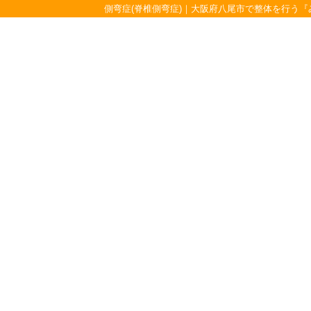
側弯症(脊椎側弯症)｜大阪府八尾市で整体を行う