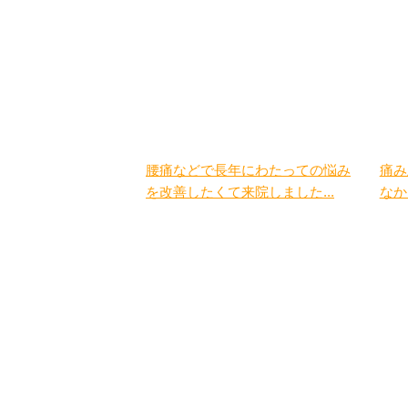
腰痛などで長年にわたっての悩み
痛み
を改善したくて来院しました...
なか