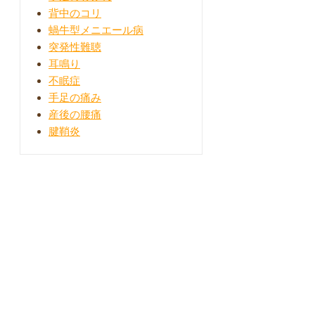
背中のコリ
蝸牛型メニエール病
突発性難聴
耳鳴り
不眠症
手足の痛み
産後の腰痛
腱鞘炎