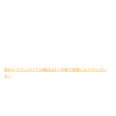
肩からうでにかけての痛みは1ヶ月程で改善しおどろいてい
ま...