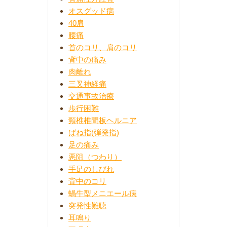
オスグッド病
40肩
腰痛
首のコリ、肩のコリ
背中の痛み
肉離れ
三叉神経痛
交通事故治療
歩行困難
頸椎椎間板ヘルニア
ばね指(弾発指)
足の痛み
悪阻（つわり）
手足のしびれ
背中のコリ
蝸牛型メニエール病
突発性難聴
耳鳴り