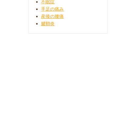
不眠症
手足の痛み
産後の腰痛
腱鞘炎