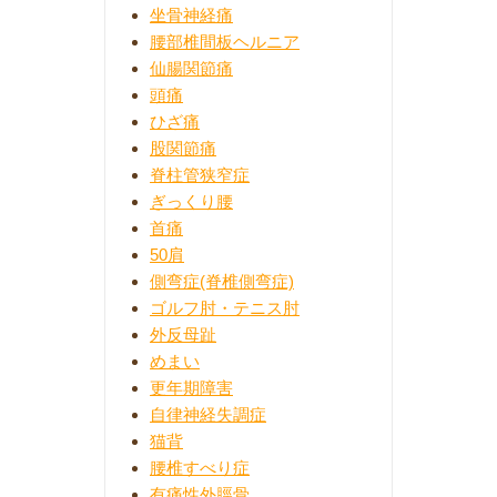
坐骨神経痛
腰部椎間板ヘルニア
仙腸関節痛
頭痛
ひざ痛
股関節痛
脊柱管狭窄症
ぎっくり腰
首痛
50肩
側弯症(脊椎側弯症)
ゴルフ肘・テニス肘
外反母趾
めまい
更年期障害
自律神経失調症
猫背
腰椎すべり症
有痛性外脛骨