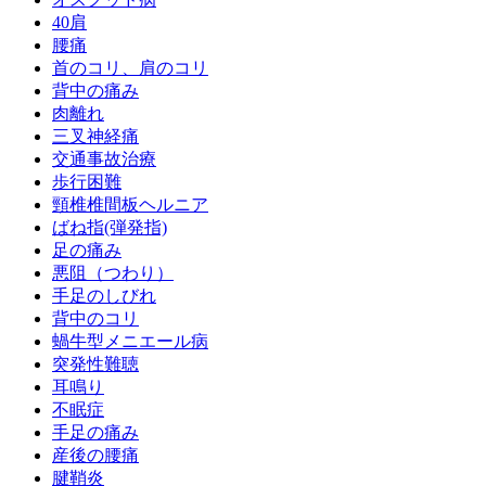
40肩
腰痛
首のコリ、肩のコリ
背中の痛み
肉離れ
三叉神経痛
交通事故治療
歩行困難
頸椎椎間板ヘルニア
ばね指(弾発指)
足の痛み
悪阻（つわり）
手足のしびれ
背中のコリ
蝸牛型メニエール病
突発性難聴
耳鳴り
不眠症
手足の痛み
産後の腰痛
腱鞘炎