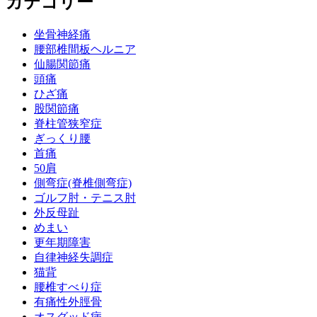
カテゴリー
坐骨神経痛
腰部椎間板ヘルニア
仙腸関節痛
頭痛
ひざ痛
股関節痛
脊柱管狭窄症
ぎっくり腰
首痛
50肩
側弯症(脊椎側弯症)
ゴルフ肘・テニス肘
外反母趾
めまい
更年期障害
自律神経失調症
猫背
腰椎すべり症
有痛性外脛骨
オスグッド病