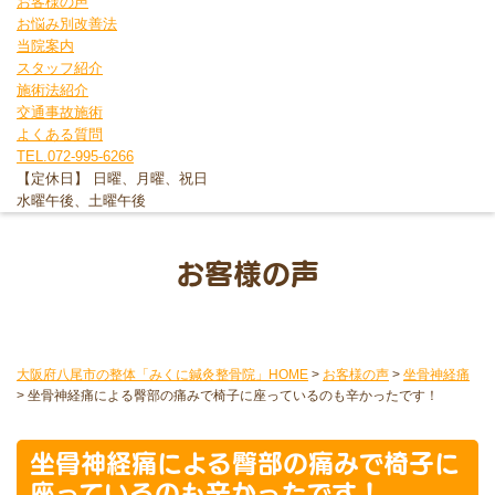
お客様の声
お悩み別改善法
当院案内
スタッフ紹介
施術法紹介
交通事故施術
よくある質問
TEL.072-995-6266
【定休日】 日曜、月曜、祝日
水曜午後、土曜午後
お客様の声
大阪府八尾市の整体「みくに鍼灸整骨院」HOME
>
お客様の声
>
坐骨神経痛
>
坐骨神経痛による臀部の痛みで椅子に座っているのも辛かったです！
坐骨神経痛による臀部の痛みで椅子に
座っているのも辛かったです！