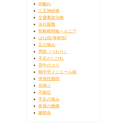
肉離れ
三叉神経痛
交通事故治療
歩行困難
頸椎椎間板ヘルニア
ばね指(弾発指)
足の痛み
悪阻（つわり）
手足のしびれ
背中のコリ
蝸牛型メニエール病
突発性難聴
耳鳴り
不眠症
手足の痛み
産後の腰痛
腱鞘炎