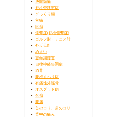
股関節痛
脊柱管狭窄症
ぎっくり腰
首痛
50肩
側弯症(脊椎側弯症)
ゴルフ肘・テニス肘
外反母趾
めまい
更年期障害
自律神経失調症
猫背
腰椎すべり症
有痛性外脛骨
オスグッド病
40肩
腰痛
首のコリ、肩のコリ
背中の痛み