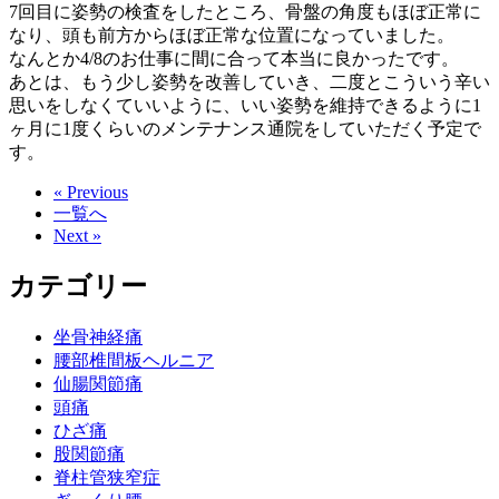
7回目に姿勢の検査をしたところ、骨盤の角度もほぼ正常に
なり、
頭も前方からほぼ正常な位置になっていました。
なんとか4/8のお仕事に間に合って本当に良かったです。
あとは、もう少し姿勢を改善していき、二度とこういう辛い
思いを
しなくていいように、いい姿勢を維持できるように1
ヶ月に1度く
らいのメンテナンス通院をしていただく予定で
す。
« Previous
一覧へ
Next »
カテゴリー
坐骨神経痛
腰部椎間板ヘルニア
仙腸関節痛
頭痛
ひざ痛
股関節痛
脊柱管狭窄症