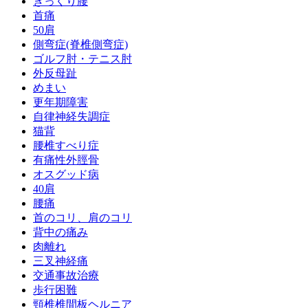
ぎっくり腰
首痛
50肩
側弯症(脊椎側弯症)
ゴルフ肘・テニス肘
外反母趾
めまい
更年期障害
自律神経失調症
猫背
腰椎すべり症
有痛性外脛骨
オスグッド病
40肩
腰痛
首のコリ、肩のコリ
背中の痛み
肉離れ
三叉神経痛
交通事故治療
歩行困難
頸椎椎間板ヘルニア