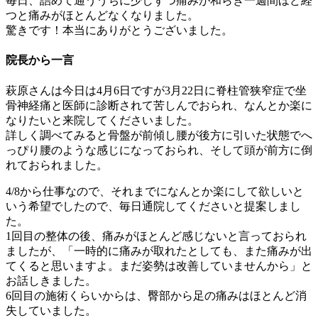
毎日、詰めて通ううちに少しずつ痛みが和らぎ一週間ほど経
つと痛み
がほとんどなくなりました。
驚きです！本当にありがとうございました。
院長から一言
萩原さんは今日は4月6日ですが3月22日に脊柱管狭窄症で坐
骨
神経痛と医師に診断されて苦しんでおられ、なんとか楽に
なりたい
と来院してくださいました。
詳しく調べてみると骨盤が前傾し腰が後方に引いた状態でへ
っぴり
腰のような感じになっておられ、そして頭が前方に倒
れておられま
した。
4/8から仕事なので、それまでになんとか楽にして欲しいと
いう
希望でしたので、毎日通院してくださいと提案しまし
た。
1回目の整体の後、痛みがほとんど感じないと言っておられ
ました
が、「一時的に痛みが取れたとしても、また痛みが出
てくると思い
ますよ。まだ姿勢は改善していませんから」と
お話しきました。
6回目の施術くらいからは、臀部から足の痛みはほとんど消
失して
いました。