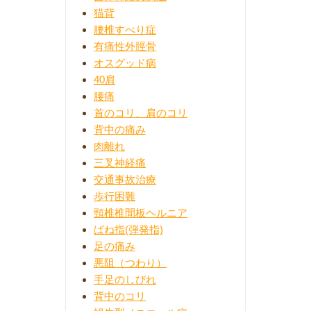
猫背
腰椎すべり症
有痛性外脛骨
オスグッド病
40肩
腰痛
首のコリ、肩のコリ
背中の痛み
肉離れ
三叉神経痛
交通事故治療
歩行困難
頸椎椎間板ヘルニア
ばね指(弾発指)
足の痛み
悪阻（つわり）
手足のしびれ
背中のコリ