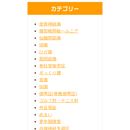
カテゴリー
坐骨神経痛
腰部椎間板ヘルニア
仙腸関節痛
頭痛
ひざ痛
股関節痛
脊柱管狭窄症
ぎっくり腰
首痛
50肩
側弯症(脊椎側弯症)
ゴルフ肘・テニス肘
外反母趾
めまい
更年期障害
自律神経失調症