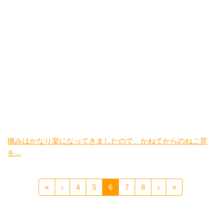
痛みはかなり楽になってきましたので、かねてからのねこ背
を...
«
‹
4
5
6
7
8
›
»