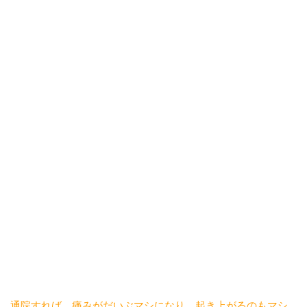
通院すれば、痛みがだいぶマシになり、起き上がるのもマシ