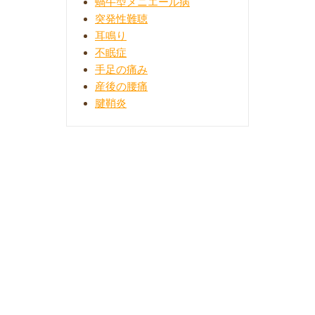
蝸牛型メニエール病
突発性難聴
耳鳴り
不眠症
手足の痛み
産後の腰痛
腱鞘炎