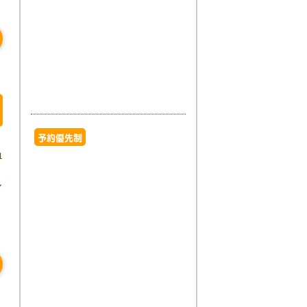
予約優先制
1
ん
ろ